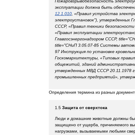
Пожаровзрывобезопасность
электроу
эксплуатации
должна
быть
обеспечен
12
.
1
.
010
, «
Правил
устройства
электр
электроустановок
"),
утвержденных
Г
СССР
, «
Правил
техники
безопасности
«
Правил
эксплуатации
электроустан
Главгосэнергонадзором
СССР
,
title
="
СН
title
="
СНиП
3
.
05
.
07
-
85
Системы
автом
97
Инструкция
по
установке
кровельн
Госкомархитектуры
, «
Типовых
правил
общежитий
,
зданий
административн
утвержденных
МВД
СССР
20
.
11
.
1978
г
промышленных
предприятий
»,
утвер
Определения
термина
из
разных
документ
1
.
5
Защита
от
сверхтока
Люди
и
домашние
животные
должны
бы
защищено
от
ущерба
,
причиняемого
вы
нагрузками
,
вызываемыми
любыми
све