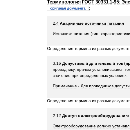
Терминология
ГОСТ
30331
.
1
-
95:
Эле
:
оригинал
документа
2
.
4
Аварийные
источники
питания
Источники
питания
(
тип
,
характеристик
Определения
термина
из
разных
документ
3
.
16
Допустимый
длительный
ток
(
п
проводнику
,
причем
установившаяся
те
значение
при
определенных
условиях
.
Примечание
-
Для
проводников
допуст
Определения
термина
из
разных
документ
2
.
12
Доступ
к
электрооборудованию
Электрооборудование
должно
устанавл