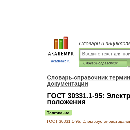
Словари и энциклоп
academic.ru
Словарь-справочник терминов нормативно-технической документации
Словарь-справочник термин
документации
ГОСТ 30331.1-95: Элек
положения
Толкование
ГОСТ
30331
.
1
-
95:
Электроустановки
здани