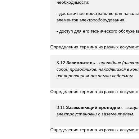
необходимости:
-
достаточное
пространство
для
началь
элементов
электрооборудования
;
-
доступ
для
его
технического
обслужив
Определения
термина
из
разных
документ
3
.
12
Заземлитель
-
проводник
(
элект
собой
проводников
,
находящихся
в
кон
изолированным
от
земли
водоемом
.
Определения
термина
из
разных
документ
3
.
11
Заземляющий
проводник
-
защи
электроустановки
с
заземлителем
.
Определения
термина
из
разных
документ