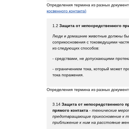
Определения
термина
из
разных
документ
косвенного
контакта
)
1
.
2
Защита
от
непосредственного
пр
Люди
и
домашние
животные
должны
бы
соприкосновения
с
токоведущими
част
из
следующих
способов:
-
средствами
,
не
допускающими
протек
-
ограничением
тока
,
который
может
пр
тока
поражения
.
Определения
термина
из
разных
документ
3
.
14
Защита
от
непосредственного
п
прямого
контакта
-
технические
меро
предотвращающие
прикосновение
к
т
приближение
к
ним
на
расстояние
мен