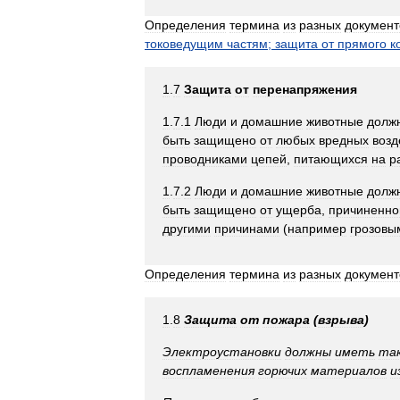
Определения
термина
из
разных
документ
токоведущим
частям
;
защита
от
прямого
к
1
.
7
Защита
от
перенапряжения
1
.
7
.
1
Люди
и
домашние
животные
долж
быть
защищено
от
любых
вредных
возд
проводниками
цепей
,
питающихся
на
р
1
.
7
.
2
Люди
и
домашние
животные
долж
быть
защищено
от
ущерба
,
причиненно
другими
причинами
(
например
грозовы
Определения
термина
из
разных
документ
1
.
8
Защита
от
пожара
(
взрыва
)
Электроустановки
должны
иметь
та
воспламенения
горючих
материалов
и