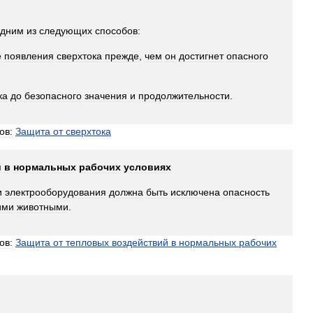
одним
из
следующих
способов:
е
появления
сверхтока
прежде
,
чем
он
достигнет
опасного
ка
до
безопасного
значения
и
продолжительности
.
ов:
Защита
от
сверхтока
й
в
нормальных
рабочих
условиях
и
электрооборудования
должна
быть
исключена
опасность
ими
животными
.
ов:
Защита
от
тепловых
воздействий
в
нормальных
рабочих