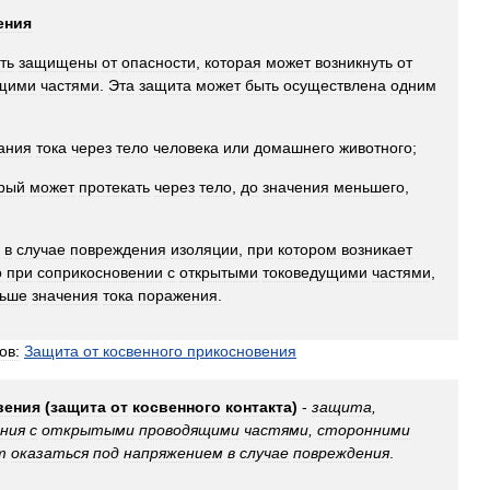
ения
ть
защищены
от
опасности
,
которая
может
возникнуть
от
щими
частями
.
Эта
защита
может
быть
осуществлена
одним
ания
тока
через
тело
человека
или
домашнего
животного
;
рый
может
протекать
через
тело
,
до
значения
меньшего
,
в
случае
повреждения
изоляции
,
при
котором
возникает
о
при
соприкосновении
с
открытыми
токоведущими
частями
,
ьше
значения
тока
поражения
.
ов:
Защита
от
косвенного
прикосновения
вения
(
защита
от
косвенного
контакта
)
-
защита
,
ния
с
открытыми
проводящими
частями
,
сторонними
т
оказаться
под
напряжением
в
случае
повреждения
.