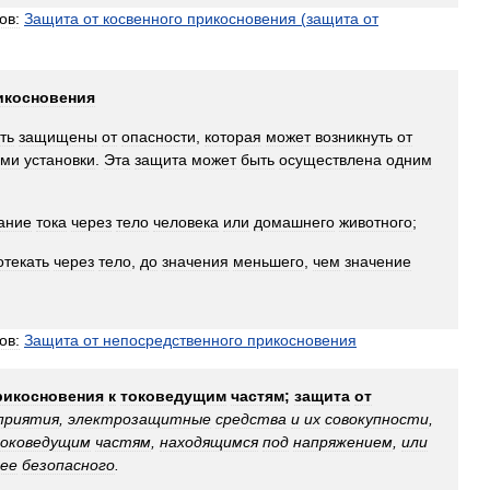
ов:
Защита
от
косвенного
прикосновения
(
защита
от
икосновения
ть
защищены
от
опасности
,
которая
может
возникнуть
от
ями
установки
.
Эта
защита
может
быть
осуществлена
одним
ание
тока
через
тело
человека
или
домашнего
животного
;
отекать
через
тело
,
до
значения
меньшего
,
чем
значение
ов:
Защита
от
непосредственного
прикосновения
рикосновения
к
токоведущим
частям
;
защита
от
приятия
,
электрозащитные
средства
и
их
совокупности
,
оковедущим
частям
,
находящимся
под
напряжением
,
или
ее
безопасного
.