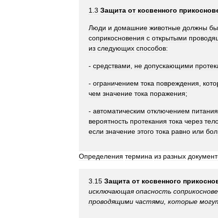
1
.
3
Защита
от
косвенного
прикоснов
Люди
и
домашние
животные
должны
бы
соприкосновения
с
открытыми
проводя
из
следующих
способов:
-
средствами
,
не
допускающими
протек
-
ограничением
тока
повреждения
,
кото
чем
значение
тока
поражения
;
-
автоматическим
отключением
питания
вероятность
протекания
тока
через
тел
если
значение
этого
тока
равно
или
бол
Определения
термина
из
разных
документ
3
.
15
Защита
от
косвенного
прикосно
исключающая
опасность
соприкоснове
проводящими
частями
,
которые
могу