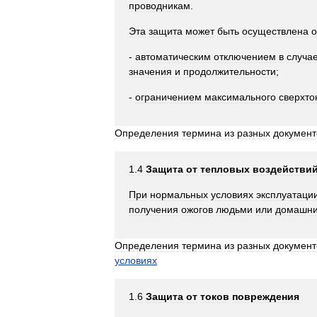
проводникам
.
Эта
защита
может
быть
осуществлена
-
автоматическим
отключением
в
случа
значения
и
продолжительности
;
-
ограничением
максимального
сверхто
Определения
термина
из
разных
документ
1
.
4
Защита
от
тепловых
воздействи
При
нормальных
условиях
эксплуатаци
получения
ожогов
людьми
или
домашн
Определения
термина
из
разных
документ
условиях
1
.
6
Защита
от
токов
повреждения