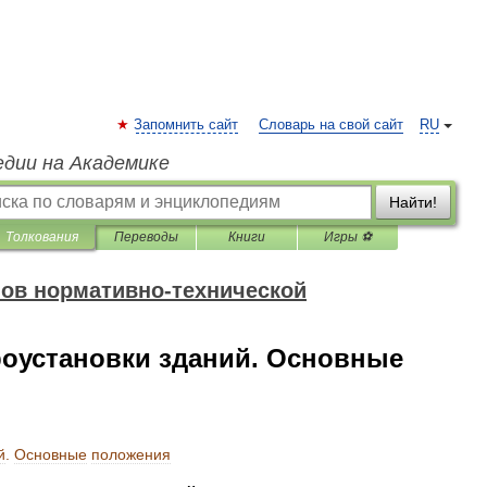
Запомнить сайт
Словарь на свой сайт
RU
едии на Академике
Найти!
Толкования
Переводы
Книги
Игры ⚽
ов нормативно-технической
троустановки зданий. Основные
й
.
Основные
положения