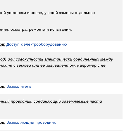
ной
установки
и
последующей
замены
отдельных
ания
,
осмотра
,
ремонта
и
испытаний
.
ов:
Доступ
к
электрооборудованию
род
)
или
совокупность
электрически
соединенных
между
такте
с
землей
или
ее
эквивалентом
,
например
с
не
ов:
Заземлитель
тный
проводник
,
соединяющий
заземляемые
части
ов:
Заземляющий
проводник