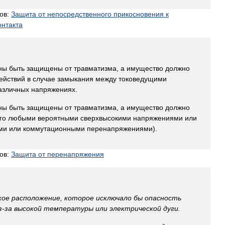
ов:
Защита
от
непосредственного
прикосновения
к
онтакта
ны
быть
защищены
от
травматизма
,
а
имущество
должно
ействий
в
случае
замыкания
между
токоведущими
азличных
напряжениях
.
ны
быть
защищены
от
травматизма
,
а
имущество
должно
го
любыми
вероятными
сверхвысокими
напряжениями
или
ми
или
коммутационными
перенапряжениями
).
ов:
Защита
от
перенапряжения
кое
расположение
,
которое
исключало
бы
опасность
з
-
за
высокой
температуры
или
электрической
дуги
.