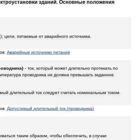
ктроустановки
зданий
.
Основные
положения
и
);
цепи
,
питаемые
от
аварийного
источника
.
ов:
Аварийные
источники
питания
роводника
)
-
ток
,
который
может
длительно
протекать
по
мпература
проводника
не
должна
превышать
заданное
имый
длительный
ток
следует
считать
номинальным
током
.
ов:
Допустимый
длительный
ток
(
проводника
)
иваться
таким
образом
,
чтобы
обеспечить
,
в
случае