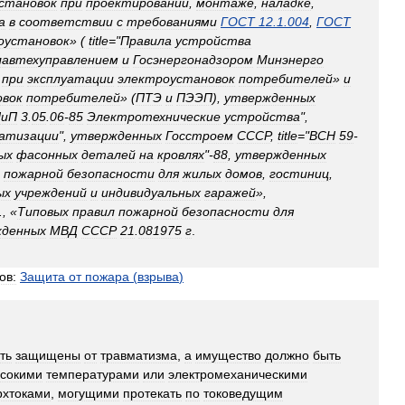
становок
при
проектировании
,
монтаже
,
наладке
,
а
в
соответствии
с
требованиями
ГОСТ
12
.
1
.
004
,
ГОСТ
оустановок
» (
title
="
Правила
устройства
лавтехуправлением
и
Госэнергонадзором
Минэнерго
при
эксплуатации
электроустановок
потребителей
»
и
овок
потребителей
» (
ПТЭ
и
ПЭЭП
),
утвержденных
иП
3
.
05
.
06
-
85
Электротехнические
устройства
",
атизации
",
утвержденных
Госстроем
СССР
,
title
="
ВСН
59
-
ых
фасонных
деталей
на
кровлях
"-
88
,
утвержденных
пожарной
безопасности
для
жилых
домов
,
гостиниц
,
ых
учреждений
и
индивидуальных
гаражей
»,
., «
Типовых
правил
пожарной
безопасности
для
жденных
МВД
СССР
21
.
081975
г
.
ов:
Защита
от
пожара
(
взрыва
)
ть
защищены
от
травматизма
,
а
имущество
должно
быть
сокими
температурами
или
электромеханическими
рхтоками
,
могущими
протекать
по
токоведущим